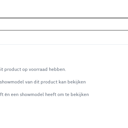
Sluiten
uinbank
Home
Assortiment
Tuin
Tuinmeubelen
Tuinba
Je gekozen filters:
aan je winkelwagen
Merk
Wakefield
it product op voorraad hebben.
 showmodel van dit product kan bekijken
n je winkelwagen:
Verkrijgbaarheid
ft én een showmodel heeft om te bekijken
Verkrijgbaarheid
Je ziet alleen de filters die werken voor de producten die in de lij
misgegaan...
- Online kopen