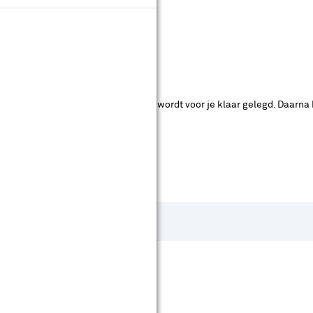
ende bouwmarkten bekijken.
ad. Je betaalt online en het product wordt voor je klaar gelegd. Daarna