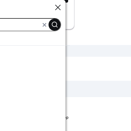
Sluiten
Sluiten
nken
Wakefield tuinbank
st staan. Bij Karwei kan je filteren op