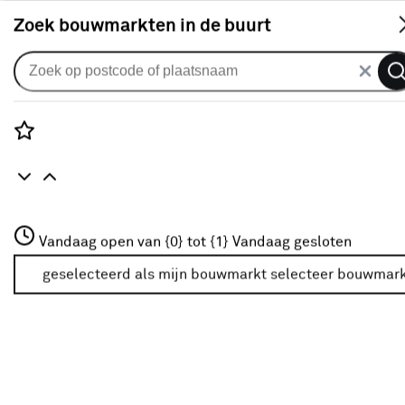
S
Zoek bouwmarkten in de buurt
Handdoekhaken & handdoekhouders
Je gekozen filters:
wis filters
Rozenstraat 3
Vandaag open van {0} tot {1}
Vandaag gesloten
Type
Handdoekring
3772JH Amersfoort
+31 01234567
geselecteerd als mijn bouwmarkt
selecteer bouwmar
Meer over deze bouwmarkt
Type
Handdoekhaak
(216)
Handdoekrek
(75)