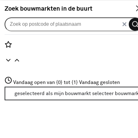
S
Zoek bouwmarkten in de buurt
Bijzettafels
Je gekozen filters:
wis filters
Rozenstraat 3
Vandaag open van {0} tot {1}
Vandaag gesloten
Materiaal
Hout
3772JH Amersfoort
+31 01234567
geselecteerd als mijn bouwmarkt
selecteer bouwmar
Meer over deze bouwmarkt
Kleurfamilie
Zwart
(2)
Bruin
(2)