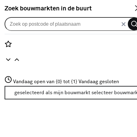
S
Zoek bouwmarkten in de buurt
Deurscharnieren
Je gekozen filters:
wis filters
Rozenstraat 3
Vandaag open van {0} tot {1}
Vandaag gesloten
Type
Inboorscharnier
3772JH Amersfoort
+31 01234567
geselecteerd als mijn bouwmarkt
selecteer bouwmar
Meer over deze bouwmarkt
Type
Inboorscharnier
Inboorscharnier
(8)
Inboorpaumelle
(9)