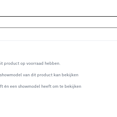
Sluiten
Home
Assortiment
IJzerwaren
Deurbeslag
Deu
Je gekozen filters:
aan je winkelwagen
Type
Deurknop
it product op voorraad hebben.
 showmodel van dit product kan bekijken
n je winkelwagen:
Kleurfamilie
ft én een showmodel heeft om te bekijken
Zwart
(3)
Goud
(2)
Metaal
(4)
misgegaan...