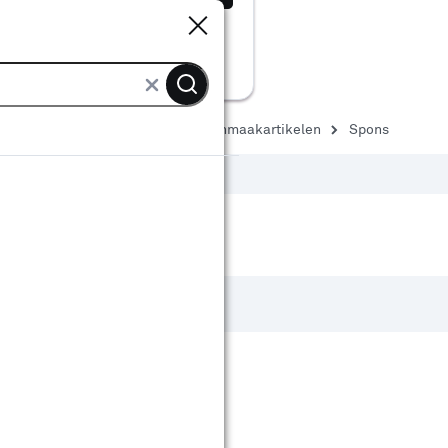
Sluiten
Sluiten
elen & benodigdheden
Schoonmaakartikelen
Spons