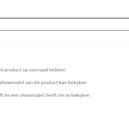
Sluiten
Home
Assortiment
Huishoudelijk
Schoonmaakmidd
Je gekozen filters:
aan je winkelwagen
Type
Spons
it product op voorraad hebben.
 showmodel van dit product kan bekijken
n je winkelwagen:
Type
ft én een showmodel heeft om te bekijken
Schrobber
(2)
Trekker
(30)
Vloertrekker
(6)
misgegaan...