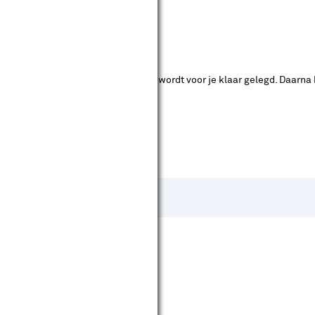
ende bouwmarkten bekijken.
ad. Je betaalt online en het product wordt voor je klaar gelegd. Daarna