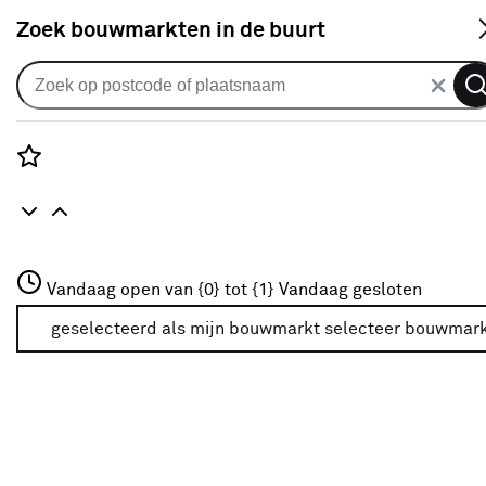
S
Zoek bouwmarkten in de buurt
Elektrisch gereedschap accessoires
Populaire filters
Rozenstraat 3
Vandaag open van {0} tot {1}
Vandaag gesloten
3772JH Amersfoort
Houtboor
Houtboor
(24)
+31 01234567
geselecteerd als mijn bouwmarkt
selecteer bouwmar
Meer over deze bouwmarkt
Bosch Professional
Bosch Professional
(37)
Beton
(82)
Steenboor
Steenboor
(37)