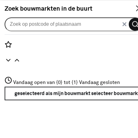
S
Zoek bouwmarkten in de buurt
Boren en borensets
Je gekozen filters:
wis filters
Rozenstraat 3
Vandaag open van {0} tot {1}
Vandaag gesloten
Type
Gatenzaag
3772JH Amersfoort
+31 01234567
geselecteerd als mijn bouwmarkt
selecteer bouwmark
Meer over deze bouwmarkt
Type
Houtboor
(24)
Steenboor
(37)