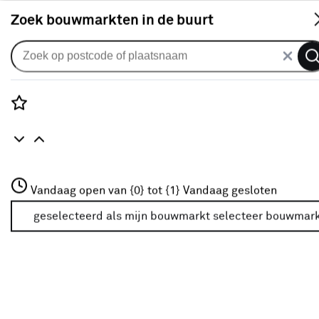
S
Zoek bouwmarkten in de buurt
Slimme beveiliging
Populaire filters
Rozenstraat 3
Vandaag open van {0} tot {1}
Vandaag gesloten
3772JH Amersfoort
Deurgong
(3)
+31 01234567
geselecteerd als mijn bouwmarkt
selecteer bouwmar
Meer over deze bouwmarkt
Ring
(12)
Video deurbel
(22)
Eufy
(7)