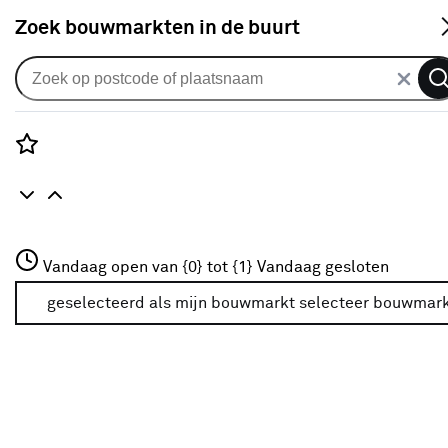
S
Zoek bouwmarkten in de buurt
Audio & video accessoires
Je gekozen filters:
wis filters
Rozenstraat 3
Vandaag open van {0} tot {1}
Vandaag gesloten
Merk
Q-link
3772JH Amersfoort
+31 01234567
geselecteerd als mijn bouwmarkt
selecteer bouwmar
Meer over deze bouwmarkt
Type
Luidsprekerkabel
(4)
Splitter
(14)