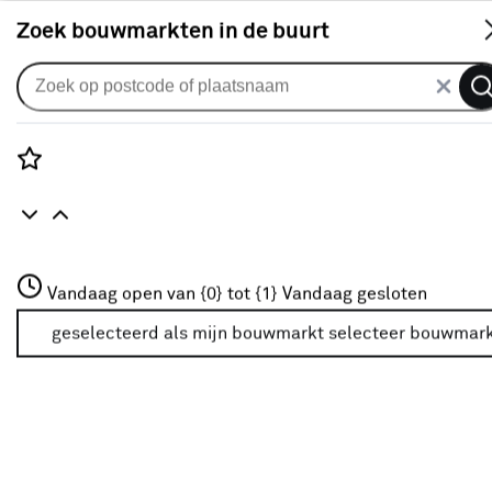
S
Zoek bouwmarkten in de buurt
Sanitair aansluitmateriaal
Je gekozen filters:
wis filters
Rozenstraat 3
Vandaag open van {0} tot {1}
Vandaag gesloten
Merk
Tiger
3772JH Amersfoort
+31 01234567
geselecteerd als mijn bouwmarkt
selecteer bouwmar
Meer over deze bouwmarkt
Type
Toilet-vlotter
(1)
Straalregelaar
(1)