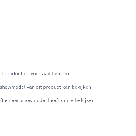
Sluiten
oerbuizen &
Home
Assortiment
Bouwmaterialen
Water aan- & 
Je gekozen filters:
aan je winkelwagen
Merk
Sealskin
it product op voorraad hebben.
 showmodel van dit product kan bekijken
n je winkelwagen:
Type
ft én een showmodel heeft om te bekijken
Sifon
(1)
Afvoerset
(1)
misgegaan...