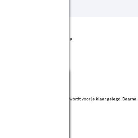
st staan. Bij Karwei kan je filteren op
Sluiten
ende bouwmarkten bekijken.
ad. Je betaalt online en het product wordt voor je klaar gelegd. Daarna