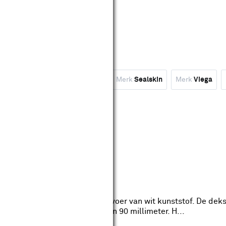
ulpstukken
erk
Martens
Type
Afvoerset
Merk
Sealskin
Merk
Viega
wis filters
 90 mm
eviews
edte: 60mm
Lengte: 90mm
on 90 mm is een douchebakafvoer van wit kunststof. De deks
ouchebakken met een afvoer van 90 millimeter. H...