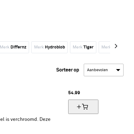
Merk
Differnz
Merk
Hydroblob
Merk
Tiger
Merk
Geen merk
Sorteer op
54.
99
el is verchroomd. Deze