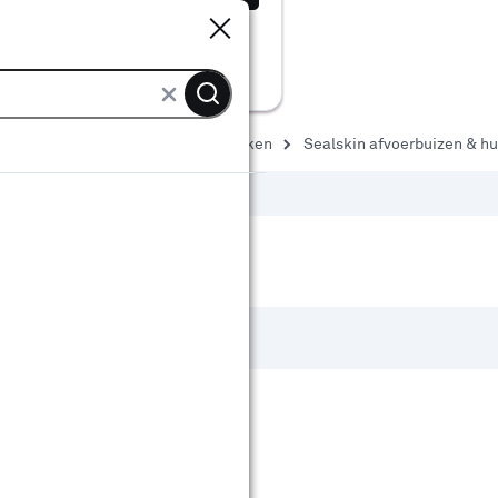
Sluiten
Sluiten
afvoer
Afvoerbuizen & hulpstukken
Sealskin afvoerbuizen & h