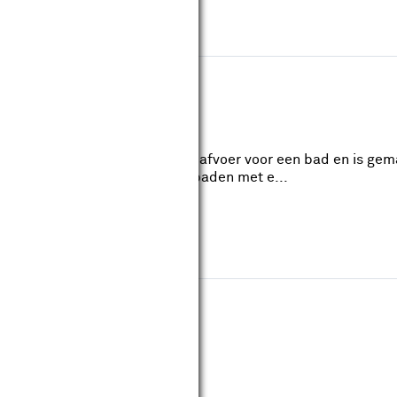
wis filters
rseel 52mm Met Sifon
: 52mm
Lengte: 52mm
erseel 52mm met sifon is een afvoer voor een bad en is gema
 afvoer is geschikt voor alle baden met e...