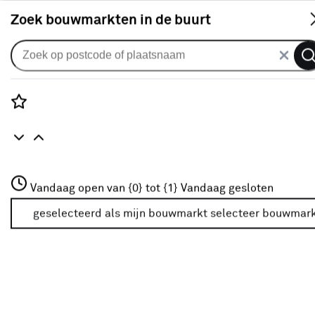
S
Zoek bouwmarkten in de buurt
Textielbehang
Je gekozen filters:
wis filters
Rozenstraat 3
Vandaag open van {0} tot {1}
Vandaag gesloten
Merk
Le Noir & Blanc
3772JH Amersfoort
+31 01234567
geselecteerd als mijn bouwmarkt
selecteer bouwmar
Meer over deze bouwmarkt
Kleurfamilie
Bruin
(10)
Groen
(3)