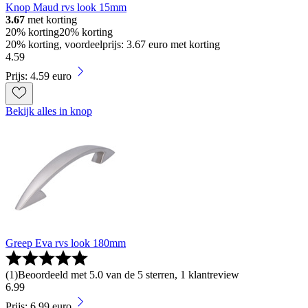
Knop Maud rvs look 15mm
3.67
met korting
20% korting
20% korting
20% korting, voordeelprijs: 3.67 euro met korting
4
.
59
Prijs: 4.59 euro
Bekijk alles in knop
Greep Eva rvs look 180mm
(
1
)
Beoordeeld met 5.0 van de 5 sterren, 1 klantreview
6
.
99
Prijs: 6.99 euro