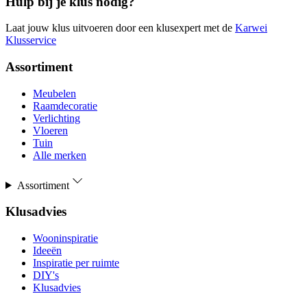
Hulp bij je klus nodig?
Laat jouw klus uitvoeren door een klusexpert met de
Karwei
Klusservice
Assortiment
Meubelen
Raamdecoratie
Verlichting
Vloeren
Tuin
Alle merken
Assortiment
Klusadvies
Wooninspiratie
Ideeën
Inspiratie per ruimte
DIY's
Klusadvies