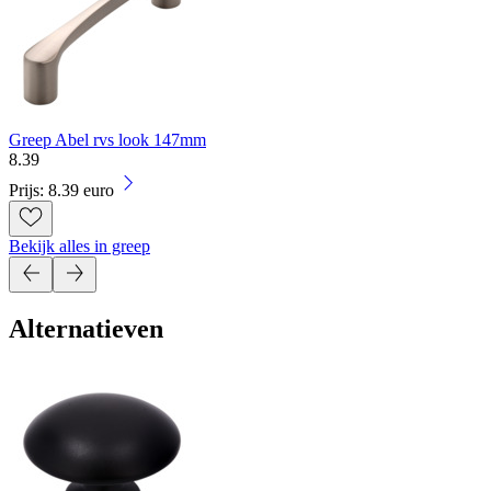
Greep Abel rvs look 147mm
8
.
39
Prijs: 8.39 euro
Bekijk alles in greep
Alternatieven