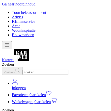
Ga naar hoofdinhoud
Toon hele assortiment
Advies
Klantenservice
Actie
Wooninspiratie
Bouwmarkten
Karwei
Zoeken
Zoeken
Inloggen
Favorieten
,
0 artikelen
Winkelwagen
,
0 artikelen
Zoeken