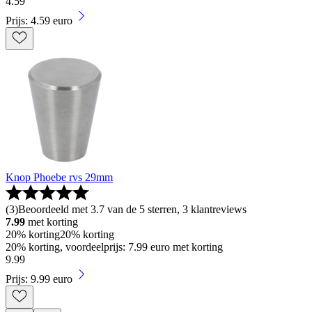
4
.
59
Prijs: 4.59 euro
Knop Phoebe rvs 29mm
(
3
)
Beoordeeld met 3.7 van de 5 sterren, 3 klantreviews
7.99
met korting
20% korting
20% korting
20% korting, voordeelprijs: 7.99 euro met korting
9
.
99
Prijs: 9.99 euro