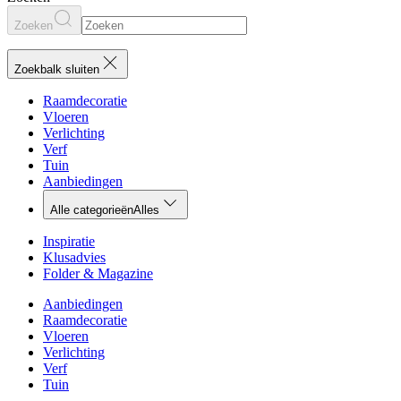
Zoeken
Zoekbalk sluiten
Raamdecoratie
Vloeren
Verlichting
Verf
Tuin
Aanbiedingen
Alle categorieën
Alles
Inspiratie
Klusadvies
Folder & Magazine
Aanbiedingen
Raamdecoratie
Vloeren
Verlichting
Verf
Tuin