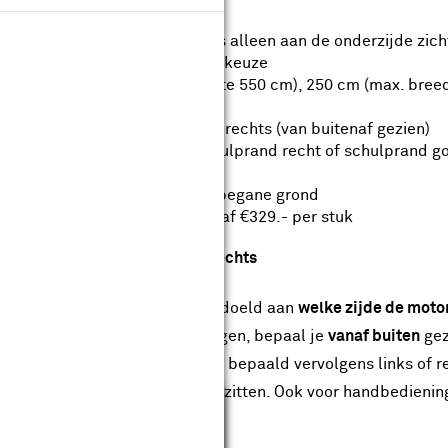
Half open cassette, het doek is alleen aan de onderzijde zic
Framekleur en doekkleur naar keuze
Uitval van 200 cm (max. breedte 550 cm), 250 cm (max. bree
Geschikt voor wandmontage
Bedieningszijde keuze links of rechts (van buitenaf gezien)
Optioneel volant keuze uit schulprand recht of schulprand go
Handbediend of elektrisch
Bezorgd tot de 1e deur op de begane grond
Optionele montageservice vanaf €329.- per stuk
ieningszijde kiezen links of rechts
t de bedieningszijde wordt bedoeld aan
welke zijde de moto
nnescherm buiten komt te hangen, bepaal je
vanaf buiten
gez
 vanuit je tuin naar het huis en bepaald vervolgens links of r
 stopcontact in de buurt hebt zitten. Ook voor handbediening
Sluiten
tel dan het juiste scherm.