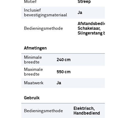
Motief
Streep
Inclusief
Ja
bevestigingsmateriaal
Afstandsbediening
Bedieningsmethode
Schakelaar
Slingerstang buiten
Afmetingen
Minimale
240 cm
breedte
Maximale
550 cm
breedte
Maatwerk
Ja
Gebruik
Elektrisch
Bedieningsmethode
Handbediend