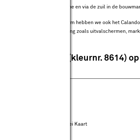
 knikarmscherm is alleen online en via de zuil in de bouwmar
ast het Staccato knikarmscherm hebben we ook het Calando 
r ook andere soorten zonwering zoals uitvalschermen, markiez
erzicht maatwerk zonwering.
ep groen/crème (kleurnr. 8614) o
 maat alleen met de Club Karwei Kaart