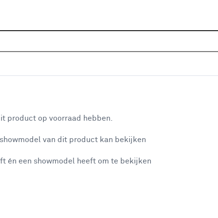
Home
Assortiment
Raamdecoratie
Zonwering
P
roen/crème (kleurnr. 8614) op maat
aan je winkelwagen
Het
it product op voorraad hebben.
con
 showmodel van dit product kan bekijken
alu
gri
ft én een showmodel heeft om te bekijken
be
misgegaan...
me
Be
et niet mogelijke om meer exemplaren te bestellen.