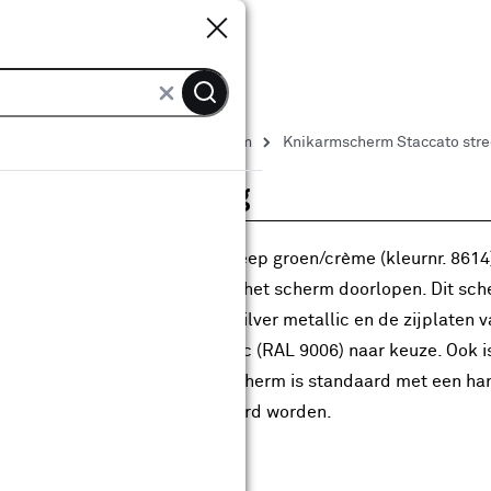
Sluiten
Sluiten
Zonneschermen
Knikarmscherm
Knikarmscherm Staccato stree
roductomschrijving
 knikarmscherm Staccato streep groen/crème (kleurnr. 8614)
structie kan je gewoon onder het scherm doorlopen. Dit sch
minium delen zijn standaard zilver metallic en de zijplaten
jze (RAL 7016) of zilver metallic (RAL 9006) naar keuze. Ook 
stellen tegen meerprijs. Het scherm is standaard met een ha
t elektrische bediening geleverd worden.
langrijkste kenmerken: