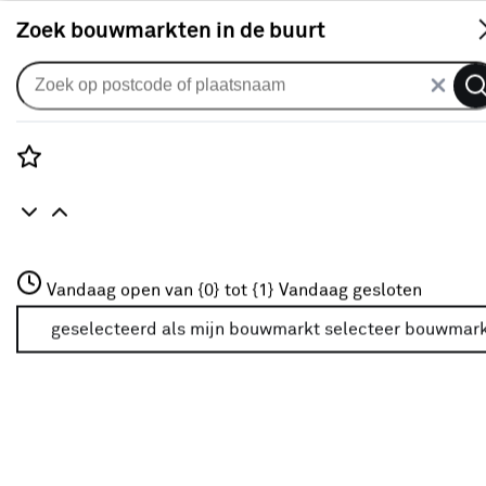
S
Zoek bouwmarkten in de buurt
Knikarmscherm
Knikarmscherm Staccato effen
donker rood/zwart (kleurnr.
Rozenstraat 3
Vandaag open van {0} tot {1}
U768) op maat
Vandaag gesloten
3772JH Amersfoort
+31 01234567
geselecteerd als mijn bouwmarkt
selecteer bouwmar
0
klantreview
review
Meer over deze bouwmarkt