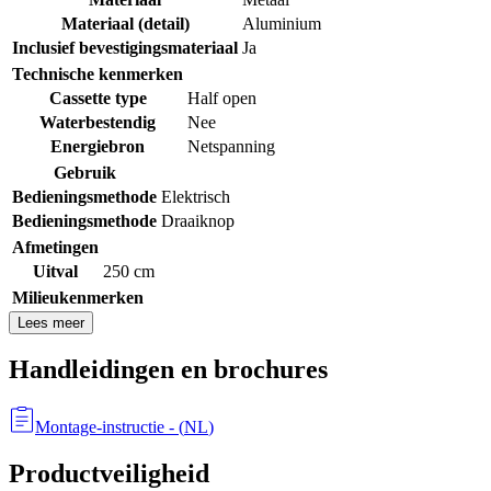
Materiaal (detail)
Aluminium
Inclusief bevestigingsmateriaal
Ja
Technische kenmerken
Cassette type
Half open
Waterbestendig
Nee
Energiebron
Netspanning
Gebruik
Bedieningsmethode
Elektrisch
Bedieningsmethode
Draaiknop
Afmetingen
Uitval
250 cm
Milieukenmerken
Lees meer
Handleidingen en brochures
Montage-instructie
- (
NL
)
Productveiligheid