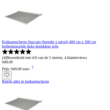
Knikarmscherm Staccato (breedte x uitval) 400 cm x 300 cm
bedieningszijde links doekkleur grijs
(
4
)
Beoordeeld met 4.8 van de 5 sterren, 4 klantreviews
949
.
00
Prijs: 949.00 euro
Bekijk alles in knikarmscherm