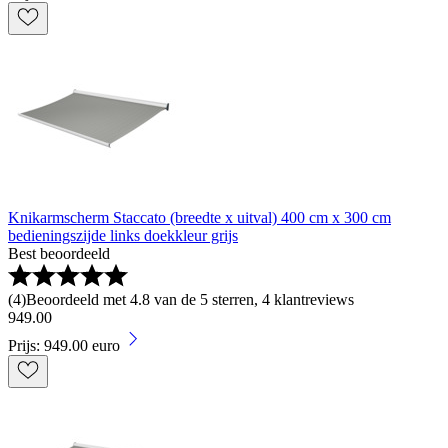
Knikarmscherm Staccato (breedte x uitval) 400 cm x 300 cm
bedieningszijde links doekkleur grijs
Best beoordeeld
(
4
)
Beoordeeld met 4.8 van de 5 sterren, 4 klantreviews
949
.
00
Prijs: 949.00 euro