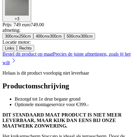
+
3
Prijs: 749 euro
749
.
00
afmeting
:
300cmx250cm
400cmx300cm
500cmx300cm
Locatie motor
:
Links
Rechts
Bestel dit product op maat
Precies de juiste afmetingen, zoals jij het
wilt
Helaas is dit product voorlopig niet leverbaar
Productomschrijving
Bezorgd tot 1e deur begane grond
Optionele montageservice voor €399.-
DIT STANDAARD MAAT PRODUCT IS NIET MEER
LEVERBAAR, MAAR KIJK DAN EENS BIJ ONZE
MAATWERK ZONWERING.
Het knikarmscherm Staccato is ideaal als terrasscherm. Door de