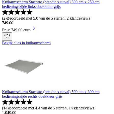
Knikarmscherm Staccato (breedte x uitval) 300 cm x 250 cm
bedieningszijde links doekkleur grijs
(
2
)
Beoordeeld met 5.0 van de 5 sterren, 2 klantreviews
749
.
00
Prijs: 749.00 euro
Bekijk alles in knikarmscherm
Knikarmscherm Staccato (breedte x uitval) 500 cm x 300 cm
bedieningszijde rechts doekkleur grijs
(
14
)
Beoordeeld met 4.4 van de 5 sterren, 14 klantreviews
1
.
049
.
00