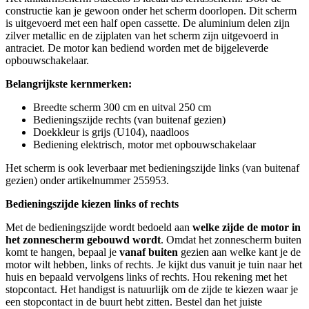
constructie kan je gewoon onder het scherm doorlopen. Dit scherm
is uitgevoerd met een half open cassette. De aluminium delen zijn
zilver metallic en de zijplaten van het scherm zijn uitgevoerd in
antraciet. De motor kan bediend worden met de bijgeleverde
opbouwschakelaar.
Belangrijkste kernmerken:
Breedte scherm 300 cm en uitval 250 cm
Bedieningszijde rechts (van buitenaf gezien)
Doekkleur is grijs (U104), naadloos
Bediening elektrisch, motor met opbouwschakelaar
Het scherm is ook leverbaar met bedieningszijde links (van buitenaf
gezien) onder artikelnummer 255953.
Bedieningszijde kiezen links of rechts
Met de bedieningszijde wordt bedoeld aan
welke zijde de motor in
het zonnescherm gebouwd wordt
. Omdat het zonnescherm buiten
komt te hangen, bepaal je
vanaf buiten
gezien aan welke kant je de
motor wilt hebben, links of rechts. Je kijkt dus vanuit je tuin naar het
huis en bepaald vervolgens links of rechts. Hou rekening met het
stopcontact. Het handigst is natuurlijk om de zijde te kiezen waar je
een stopcontact in de buurt hebt zitten. Bestel dan het juiste