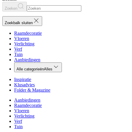
Zoeken
Zoekbalk sluiten
Raamdecoratie
Vloeren
Verlichting
Verf
Tuin
Aanbiedingen
Alle categorieën
Alles
Inspiratie
Klusadvies
Folder & Magazine
Aanbiedingen
Raamdecoratie
Vloeren
Verlichting
Verf
Tuin