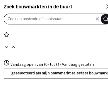
S
Zoek bouwmarkten in de buurt
Knikarmscherm
Knikarmscherm Calando streep
grijs (kleurnr. T284) op maat
Rozenstraat 3
Vandaag open van {0} tot {1}
Vandaag gesloten
0
klantreview
review
3772JH Amersfoort
+31 01234567
geselecteerd als mijn bouwmarkt
selecteer bouwmark
Meer over deze bouwmarkt