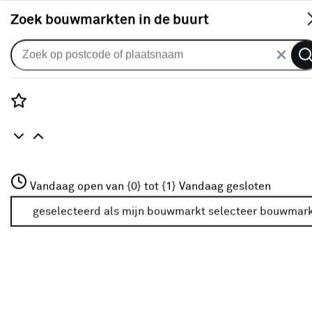
S
Zoek bouwmarkten in de buurt
Knikarmscherm
Knikarmscherm Calando effen
donker rood/zwart (kleurnr.
Rozenstraat 3
Vandaag open van {0} tot {1}
U768) op maat
Vandaag gesloten
3772JH Amersfoort
+31 01234567
geselecteerd als mijn bouwmarkt
selecteer bouwmar
0
klantreview
review
Meer over deze bouwmarkt