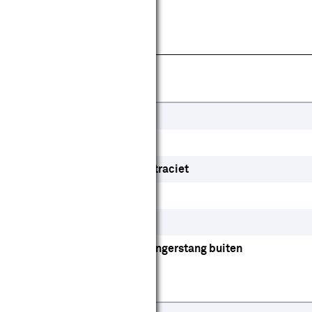
Knikarmscherm
Bruin
RAL 9010
RAL 7016 antraciet
Effen
Ja
Afstandsbediening
Slingerstang buiten