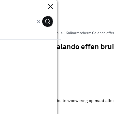
Sluiten
Sluiten
Zonneschermen
Knikarmscherm
Knikarmscherm Calando effen 
Knikarmscherm Calando effen bruin
0
klantreview
review
anaf
anaf 1789.00
1789
.
00
431.20
Met Club Karwei
0% korting vanaf 100.-
0% korting vanaf 100.- op alle buitenzonwering op maat alle
anbieding t/m 16-08-2026