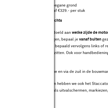
Handbediend of elektrisch
Bezorgd tot de 1e deur op de begane grond
Optionele montageservice vanaf €329.- per stuk
ieningszijde kiezen links of rechts
t de bedieningszijde wordt bedoeld aan
welke zijde de moto
nnescherm buiten komt te hangen, bepaal je
vanaf buiten
gez
 vanuit je tuin naar het huis en bepaald vervolgens links of r
 stopcontact in de buurt hebt zitten. Ook voor handbediening
tel dan het juiste scherm.
 knikarmscherm is alleen online en via de zuil in de bouwmar
ast het Calando knikarmscherm hebben we ook het Staccato
 andere soorten zonwering zoals uitvalschermen, markiezen, (
erzicht maatwerk zonwering.