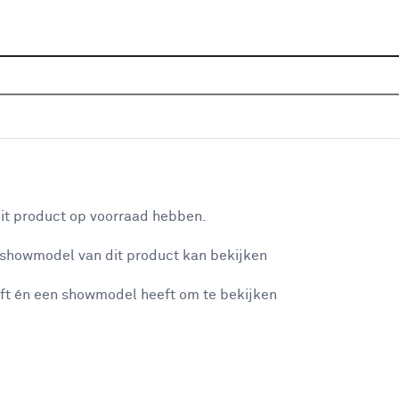
Home
Assortiment
Raamdecoratie
Zonwering
 bruin (kleurnr. 7559) op maat
aan je winkelwagen
it product op voorraad hebben.
v
 showmodel van dit product kan bekijken
v
ft én een showmodel heeft om te bekijken
1
2
misgegaan...
2
A
et niet mogelijke om meer exemplaren te bestellen.