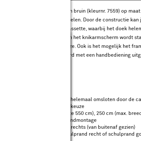
t knikarmscherm Calando effen bruin (kleurnr. 7559) op maa
ogwaardige alumunium onderdelen. Door de constructie kan 
uitgevoerd met een gesloten cassette, waarbij het doek hele
Sluiten
en vuil en regen. Het frame van het knikarmscherm wordt sta
uctuurlak (RAL 7016) naar keuze. Ook is het mogelijk het fra
erprijs. Het scherm is standaard met een handbediening uitg
diening geleverd worden.
langrijkste kenmerken:
Gesloten cassette, het doek is helemaal omsloten door de c
Framekleur en doekkleur naar keuze
Uitval van 200 cm (max. breedte 550 cm), 250 cm (max. bree
Geschikt voor wand- en planfondmontage
Bedieningszijde keuze links of rechts (van buitenaf gezien)
Optioneel volant keuze uit schulprand recht of schulprand go