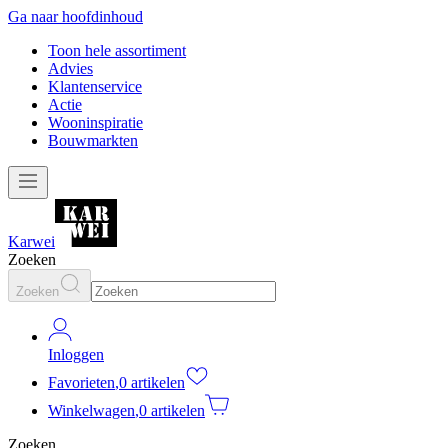
Ga naar hoofdinhoud
Toon hele assortiment
Advies
Klantenservice
Actie
Wooninspiratie
Bouwmarkten
Karwei
Zoeken
Zoeken
Inloggen
Favorieten
,
0 artikelen
Winkelwagen
,
0 artikelen
Zoeken