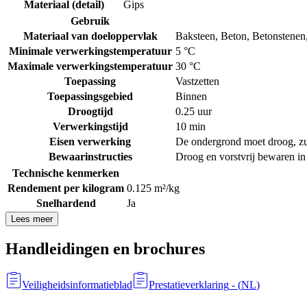
Materiaal (detail)
Gips
Gebruik
Materiaal van doeloppervlak
Baksteen
,
Beton
,
Betonstenen
Minimale verwerkingstemperatuur
5 °C
Maximale verwerkingstemperatuur
30 °C
Toepassing
Vastzetten
Toepassingsgebied
Binnen
Droogtijd
0.25 uur
Verwerkingstijd
10 min
Eisen verwerking
De ondergrond moet droog, zuiv
Bewaarinstructies
Droog en vorstvrij bewaren in
Technische kenmerken
Rendement per kilogram
0.125 m²/kg
Snelhardend
Ja
Lees meer
Handleidingen en brochures
Veiligheidsinformatieblad
Prestatieverklaring
- (
NL
)