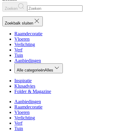
Zoeken
Zoekbalk sluiten
Raamdecoratie
Vloeren
Verlichting
Verf
Tuin
Aanbiedingen
Alle categorieën
Alles
Inspiratie
Klusadvies
Folder & Magazine
Aanbiedingen
Raamdecoratie
Vloeren
Verlichting
Verf
Tuin