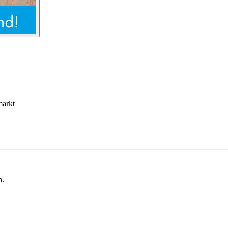
markt
n.