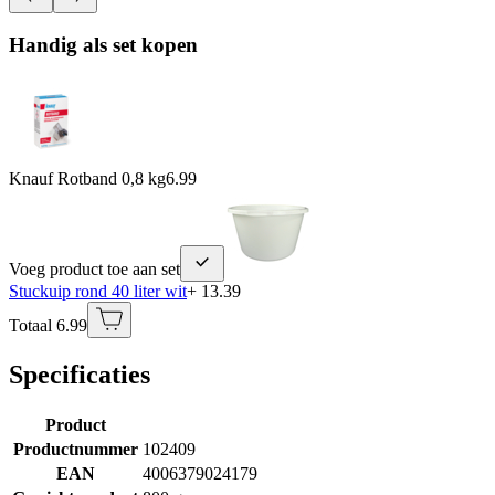
Handig als set kopen
Knauf Rotband 0,8 kg
6.99
Voeg product toe aan set
Stuckuip rond 40 liter wit
+ 13.39
Totaal 6.99
Specificaties
Product
Productnummer
102409
EAN
4006379024179