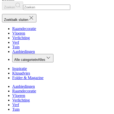
Zoeken
Zoekbalk sluiten
Raamdecoratie
Vloeren
Verlichting
Verf
Tuin
Aanbiedingen
Alle categorieën
Alles
Inspiratie
Klusadvies
Folder & Magazine
Aanbiedingen
Raamdecoratie
Vloeren
Verlichting
Verf
Tuin