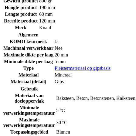
Gewicht product
800 gr
Hoogte product
190 mm
Lengte product
60 mm
Breedte product
120 mm
Merk
Knauf
Algemeen
KOMO keurmerk
Ja
Machinaal verwerkbaar
Nee
Maximale dikte per laag
20 mm
Minimale dikte per laag
5 mm
Type
Pleistermateriaal op gipsbasis
Materiaal
Mineraal
Materiaal (detail)
Gips
Gebruik
Materiaal van
Baksteen
,
Beton
,
Betonstenen
,
Kalksteen
doeloppervlak
Minimale
5 °C
verwerkingstemperatuur
Maximale
30 °C
verwerkingstemperatuur
Toepassingsgebied
Binnen