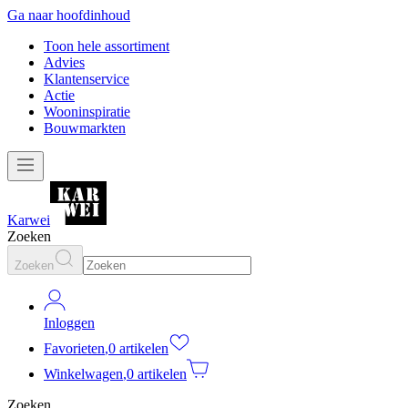
Ga naar hoofdinhoud
Toon hele assortiment
Advies
Klantenservice
Actie
Wooninspiratie
Bouwmarkten
Karwei
Zoeken
Zoeken
Inloggen
Favorieten
,
0 artikelen
Winkelwagen
,
0 artikelen
Zoeken