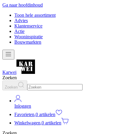
Ga naar hoofdinhoud
Toon hele assortiment
Advies
Klantenservice
Actie
Wooninspiratie
Bouwmarkten
Karwei
Zoeken
Zoeken
Inloggen
Favorieten
,
0 artikelen
Winkelwagen
,
0 artikelen
Zoeken