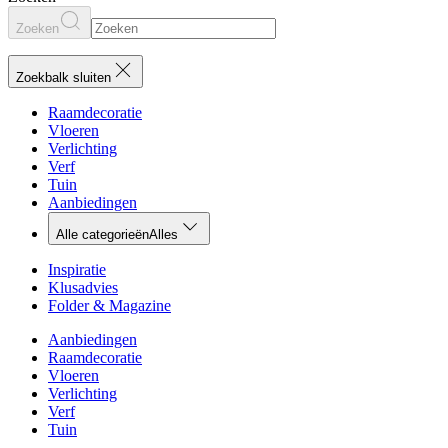
Zoeken
Zoekbalk sluiten
Raamdecoratie
Vloeren
Verlichting
Verf
Tuin
Aanbiedingen
Alle categorieën
Alles
Inspiratie
Klusadvies
Folder & Magazine
Aanbiedingen
Raamdecoratie
Vloeren
Verlichting
Verf
Tuin