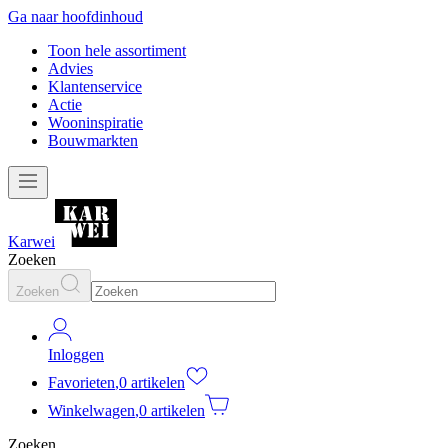
Ga naar hoofdinhoud
Toon hele assortiment
Advies
Klantenservice
Actie
Wooninspiratie
Bouwmarkten
Karwei
Zoeken
Zoeken
Inloggen
Favorieten
,
0 artikelen
Winkelwagen
,
0 artikelen
Zoeken