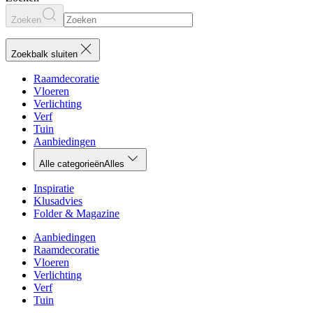
Zoeken
Zoekbalk sluiten
Raamdecoratie
Vloeren
Verlichting
Verf
Tuin
Aanbiedingen
Alle categorieën
Alles
Inspiratie
Klusadvies
Folder & Magazine
Aanbiedingen
Raamdecoratie
Vloeren
Verlichting
Verf
Tuin