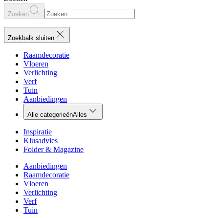
Zoeken
Zoekbalk sluiten
Raamdecoratie
Vloeren
Verlichting
Verf
Tuin
Aanbiedingen
Alle categorieën
Alles
Inspiratie
Klusadvies
Folder & Magazine
Aanbiedingen
Raamdecoratie
Vloeren
Verlichting
Verf
Tuin