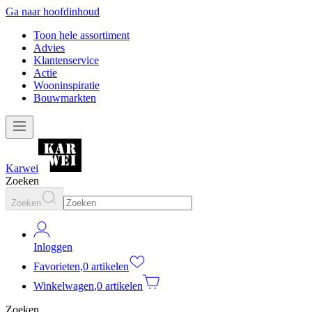
Ga naar hoofdinhoud
Toon hele assortiment
Advies
Klantenservice
Actie
Wooninspiratie
Bouwmarkten
Karwei
Zoeken
Zoeken
Inloggen
Favorieten
,
0 artikelen
Winkelwagen
,
0 artikelen
Zoeken