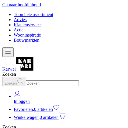
Ga naar hoofdinhoud
Toon hele assortiment
Advies
Klantenservice
Actie
Wooninspiratie
Bouwmarkten
Karwei
Zoeken
Zoeken
Inloggen
Favorieten
,
0 artikelen
Winkelwagen
,
0 artikelen
Zoeken