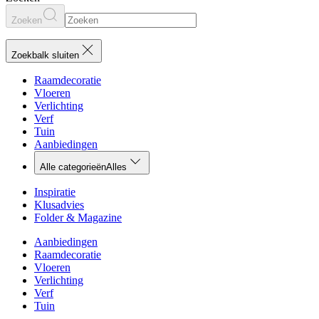
Zoeken
Zoekbalk sluiten
Raamdecoratie
Vloeren
Verlichting
Verf
Tuin
Aanbiedingen
Alle categorieën
Alles
Inspiratie
Klusadvies
Folder & Magazine
Aanbiedingen
Raamdecoratie
Vloeren
Verlichting
Verf
Tuin