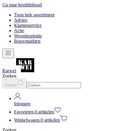
Ga naar hoofdinhoud
Toon hele assortiment
Advies
Klantenservice
Actie
Wooninspiratie
Bouwmarkten
Karwei
Zoeken
Zoeken
Inloggen
Favorieten
,
0 artikelen
Winkelwagen
,
0 artikelen
Zoeken