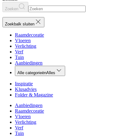
Zoeken
Zoekbalk sluiten
Raamdecoratie
Vloeren
Verlichting
Verf
Tuin
Aanbiedingen
Alle categorieën
Alles
Inspiratie
Klusadvies
Folder & Magazine
Aanbiedingen
Raamdecoratie
Vloeren
Verlichting
Verf
Tuin