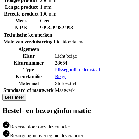
Hoogte product
200 mm
Lengte product
1 mm
Breedte product
100 mm
Merk
Geen
N P K
9998-9998-9998
Technische kenmerken
Mate van verduistering
Lichtdoorlatend
Algemeen
Kleur
Licht beige
Kleurnummer
28654
Type
Plisségordijn kleurstaal
Kleurfamilie
Beige
Materiaal
Stof/textiel
Standaard of maatwerk
Maatwerk
Lees meer
Bestel- en bezorginformatie
Bezorgd door onze leverancier
Bezorgdag in overleg met leverancier