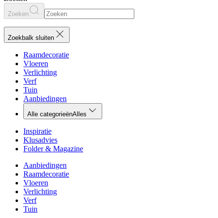
Zoeken
Zoekbalk sluiten
Raamdecoratie
Vloeren
Verlichting
Verf
Tuin
Aanbiedingen
Alle categorieën
Alles
Inspiratie
Klusadvies
Folder & Magazine
Aanbiedingen
Raamdecoratie
Vloeren
Verlichting
Verf
Tuin