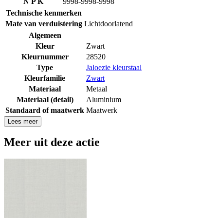
N P K
9998-9998-9998
Technische kenmerken
Mate van verduistering
Lichtdoorlatend
Algemeen
Kleur
Zwart
Kleurnummer
28520
Type
Jaloezie kleurstaal
Kleurfamilie
Zwart
Materiaal
Metaal
Materiaal (detail)
Aluminium
Standaard of maatwerk
Maatwerk
Lees meer
Meer uit deze actie