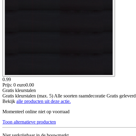
0.99
Prijs: 0 euro
0
.
00
Gratis kleurstalen
Gratis kleurstalen (max. 5) Alle soorten raamdecoratie Gratis gelever
Bekijk
alle producten uit deze actie.
Momenteel online niet op voorraad
Toon alternatieve producten
Niet verkrijgbaar in de bouwmarkt