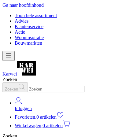
Ga naar hoofdinhoud
Toon hele assortiment
Advies
Klantenservice
Actie
Wooninspiratie
Bouwmarkten
Karwei
Zoeken
Zoeken
Inloggen
Favorieten
,
0 artikelen
Winkelwagen
,
0 artikelen
Zoeken