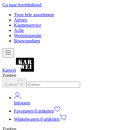
Ga naar hoofdinhoud
Toon hele assortiment
Advies
Klantenservice
Actie
Wooninspiratie
Bouwmarkten
Karwei
Zoeken
Zoeken
Inloggen
Favorieten
,
0 artikelen
Winkelwagen
,
0 artikelen
Zoeken