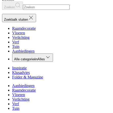
Zoeken
Zoekbalk sluiten
Raamdecoratie
Vloeren
Verlichting
Verf
Tuin
Aanbiedingen
Alle categorieën
Alles
Inspiratie
Klusadvies
Folder & Magazine
Aanbiedingen
Raamdecoratie
Vloeren
Verlichting
Verf
Tuin