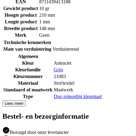
EAN
8711439413188
Gewicht product
10 gr
Hoogte product
210 mm
Lengte product
1 mm
Breedte product
148 mm
Merk
Geen
Technische kenmerken
Mate van verduistering
Verduisterend
Algemeen
Kleur
Antraciet
Kleurfamilie
Grijs
Kleurnummer
21083
Materiaal
Stof/textiel
Standaard of maatwerk
Maatwerk
Type
Duo rolgordijn kleurstaal
Lees meer
Bestel- en bezorginformatie
Bezorgd door onze leverancier