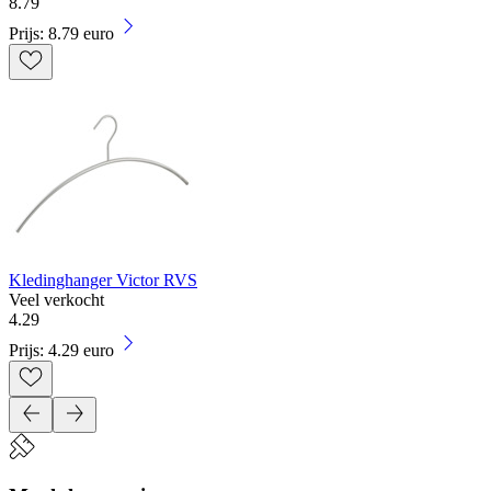
8
.
79
Prijs: 8.79 euro
Kledinghanger Victor RVS
Veel verkocht
4
.
29
Prijs: 4.29 euro