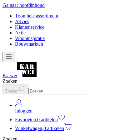
Ga naar hoofdinhoud
Toon hele assortiment
Advies
Klantenservice
Actie
Wooninspiratie
Bouwmarkten
Karwei
Zoeken
Zoeken
Inloggen
Favorieten
,
0 artikelen
Winkelwagen
,
0 artikelen
Zoeken