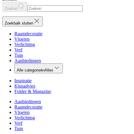
Zoeken
Zoekbalk sluiten
Raamdecoratie
Vloeren
Verlichting
Verf
Tuin
Aanbiedingen
Alle categorieën
Alles
Inspiratie
Klusadvies
Folder & Magazine
Aanbiedingen
Raamdecoratie
Vloeren
Verlichting
Verf
Tuin