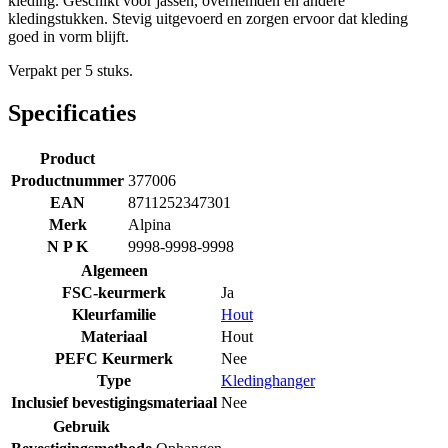
kleding. Geschikt voor jassen, overhemden en andere
kledingstukken. Stevig uitgevoerd en zorgen ervoor dat kleding
goed in vorm blijft.
Verpakt per 5 stuks.
Specificaties
Product
Productnummer
377006
EAN
8711252347301
Merk
Alpina
N P K
9998-9998-9998
Algemeen
FSC-keurmerk
Ja
Kleurfamilie
Hout
Materiaal
Hout
PEFC Keurmerk
Nee
Type
Kledinghanger
Inclusief bevestigingsmateriaal
Nee
Gebruik