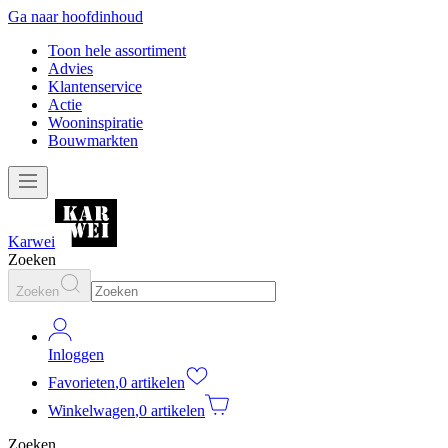
Ga naar hoofdinhoud
Toon hele assortiment
Advies
Klantenservice
Actie
Wooninspiratie
Bouwmarkten
Karwei
Zoeken
Zoeken
Inloggen
Favorieten
,
0 artikelen
Winkelwagen
,
0 artikelen
Zoeken