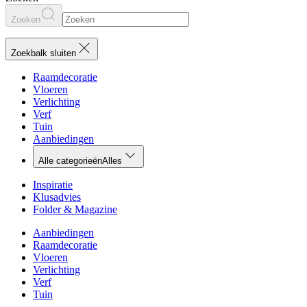
Zoeken
Zoekbalk sluiten
Raamdecoratie
Vloeren
Verlichting
Verf
Tuin
Aanbiedingen
Alle categorieën
Alles
Inspiratie
Klusadvies
Folder & Magazine
Aanbiedingen
Raamdecoratie
Vloeren
Verlichting
Verf
Tuin