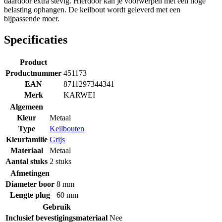
daardoor extra stevig. Hierdoor kan je voorwerpen met een hoge
belasting ophangen. De keilbout wordt geleverd met een
bijpassende moer.
Specificaties
Product
Productnummer
451173
EAN
8711297344341
Merk
KARWEI
Algemeen
Kleur
Metaal
Type
Keilbouten
Kleurfamilie
Grijs
Materiaal
Metaal
Aantal stuks
2 stuks
Afmetingen
Diameter boor
8 mm
Lengte plug
60 mm
Gebruik
Inclusief bevestigingsmateriaal
Nee