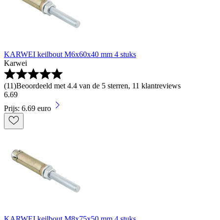
KARWEI keilbout M6x60x40 mm 4 stuks
Karwei
(
11
)
Beoordeeld met 4.4 van de 5 sterren, 11 klantreviews
6
.
69
Prijs: 6.69 euro
KARWEI keilbout M8x75x50 mm 4 stuks