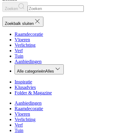
Zoeken
Zoekbalk sluiten
Raamdecoratie
Vloeren
Verlichting
Verf
Tuin
Aanbiedingen
Alle categorieën
Alles
Inspiratie
Klusadvies
Folder & Magazine
Aanbiedingen
Raamdecoratie
Vloeren
Verlichting
Verf
Tuin