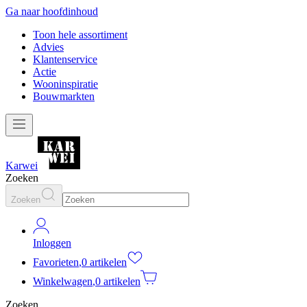
Ga naar hoofdinhoud
Toon hele assortiment
Advies
Klantenservice
Actie
Wooninspiratie
Bouwmarkten
Karwei
Zoeken
Zoeken
Inloggen
Favorieten
,
0 artikelen
Winkelwagen
,
0 artikelen
Zoeken