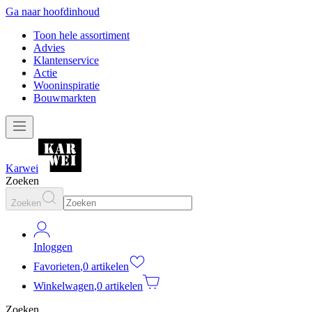
Ga naar hoofdinhoud
Toon hele assortiment
Advies
Klantenservice
Actie
Wooninspiratie
Bouwmarkten
Karwei
Zoeken
Zoeken
Inloggen
Favorieten
,
0 artikelen
Winkelwagen
,
0 artikelen
Zoeken