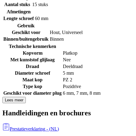
Aantal stuks
15 stuks
Afmetingen
Lengte schroef
60 mm
Gebruik
Geschikt voor
Hout
,
Universeel
Binnen/buitengebruik
Binnen
Technische kenmerken
Kopvorm
Platkop
Met kunststof glijlaag
Nee
Draad
Deeldraad
Diameter schroef
5 mm
Maat kop
PZ 2
Type kop
Pozidrive
Geschikt voor diameter plug
6 mm
,
7 mm
,
8 mm
Lees meer
Handleidingen en brochures
Prestatieverklaring
- (
NL
)