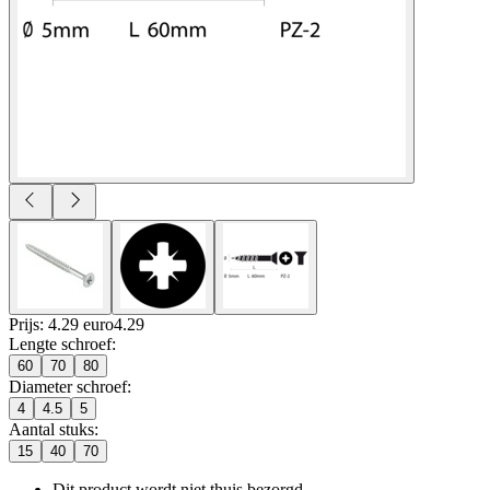
Prijs: 4.29 euro
4
.
29
Lengte schroef
:
60
70
80
Diameter schroef
:
4
4.5
5
Aantal stuks
:
15
40
70
Dit product wordt niet thuis bezorgd