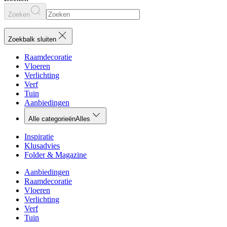
Zoeken
Zoekbalk sluiten
Raamdecoratie
Vloeren
Verlichting
Verf
Tuin
Aanbiedingen
Alle categorieën
Alles
Inspiratie
Klusadvies
Folder & Magazine
Aanbiedingen
Raamdecoratie
Vloeren
Verlichting
Verf
Tuin