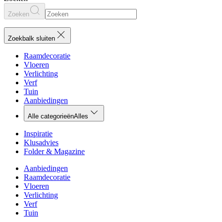
Zoeken
Zoekbalk sluiten
Raamdecoratie
Vloeren
Verlichting
Verf
Tuin
Aanbiedingen
Alle categorieën
Alles
Inspiratie
Klusadvies
Folder & Magazine
Aanbiedingen
Raamdecoratie
Vloeren
Verlichting
Verf
Tuin