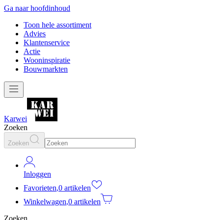
Ga naar hoofdinhoud
Toon hele assortiment
Advies
Klantenservice
Actie
Wooninspiratie
Bouwmarkten
Karwei
Zoeken
Zoeken
Inloggen
Favorieten
,
0 artikelen
Winkelwagen
,
0 artikelen
Zoeken