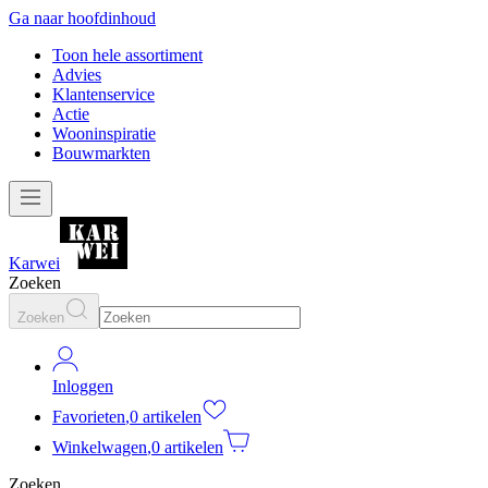
Ga naar hoofdinhoud
Toon hele assortiment
Advies
Klantenservice
Actie
Wooninspiratie
Bouwmarkten
Karwei
Zoeken
Zoeken
Inloggen
Favorieten
,
0 artikelen
Winkelwagen
,
0 artikelen
Zoeken