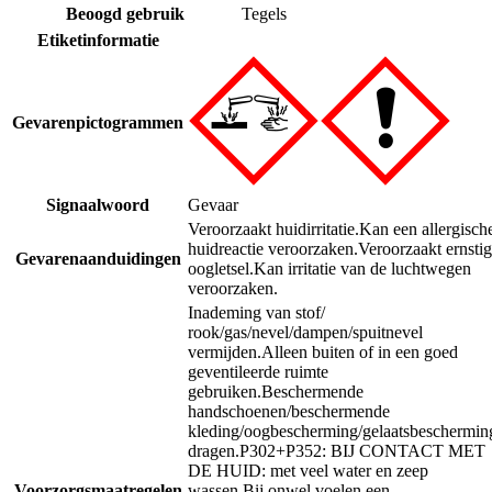
Beoogd gebruik
Tegels
Etiketinformatie
Gevarenpictogrammen
Signaalwoord
Gevaar
Veroorzaakt huidirritatie.
Kan een allergisch
huidreactie veroorzaken.
Veroorzaakt ernstig
Gevarenaanduidingen
oogletsel.
Kan irritatie van de luchtwegen
veroorzaken.
Inademing van stof/
rook/gas/nevel/dampen/spuitnevel
vermijden.
Alleen buiten of in een goed
geventileerde ruimte
gebruiken.
Beschermende
handschoenen/beschermende
kleding/oogbescherming/gelaatsbeschermin
dragen.
P302+P352: BIJ CONTACT MET
DE HUID: met veel water en zeep
Voorzorgsmaatregelen
wassen.
Bij onwel voelen een