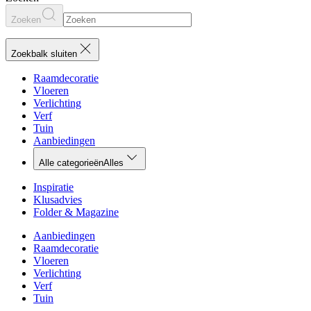
Zoeken
Zoekbalk sluiten
Raamdecoratie
Vloeren
Verlichting
Verf
Tuin
Aanbiedingen
Alle categorieën
Alles
Inspiratie
Klusadvies
Folder & Magazine
Aanbiedingen
Raamdecoratie
Vloeren
Verlichting
Verf
Tuin