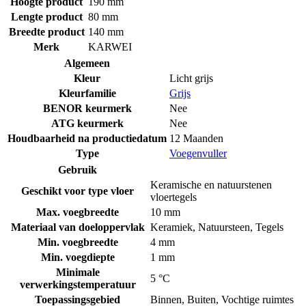
Hoogte product
190 mm
Lengte product
80 mm
Breedte product
140 mm
Merk
KARWEI
Algemeen
Kleur
Licht grijs
Kleurfamilie
Grijs
BENOR keurmerk
Nee
ATG keurmerk
Nee
Houdbaarheid na productiedatum
12 Maanden
Type
Voegenvuller
Gebruik
Keramische en natuurstenen
Geschikt voor type vloer
vloertegels
Max. voegbreedte
10 mm
Materiaal van doeloppervlak
Keramiek
,
Natuursteen
,
Tegels
Min. voegbreedte
4 mm
Min. voegdiepte
1 mm
Minimale
5 °C
verwerkingstemperatuur
Toepassingsgebied
Binnen
,
Buiten
,
Vochtige ruimtes