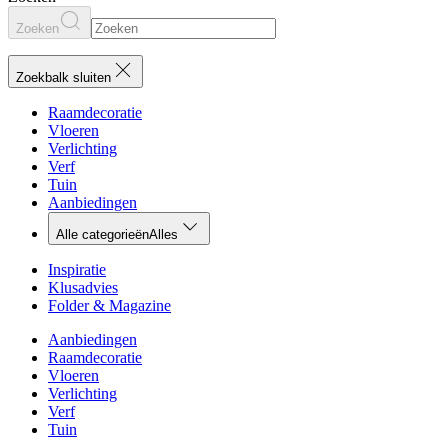
Zoeken
Zoekbalk sluiten
Raamdecoratie
Vloeren
Verlichting
Verf
Tuin
Aanbiedingen
Alle categorieën
Alles
Inspiratie
Klusadvies
Folder & Magazine
Aanbiedingen
Raamdecoratie
Vloeren
Verlichting
Verf
Tuin