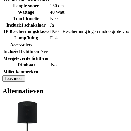
Lengte snoer
150 cm
Wattage
40 Watt
Touchfunctie
Nee
Inclusief schakelaar
Ja
IP Beschermingsklasse
IP20 - Bescherming tegen middelgrote voo
Lampfitting
E14
Accessoires
Inclusief lichtbron
Nee
Meegeleverde lichtbron
Dimbaar
Nee
Milieukenmerken
Lees meer
Alternatieven