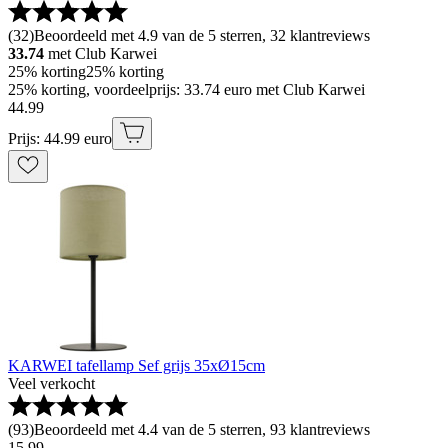
(
32
)
Beoordeeld met 4.9 van de 5 sterren, 32 klantreviews
33.74
met Club Karwei
25% korting
25% korting
25% korting, voordeelprijs: 33.74 euro met Club Karwei
44
.
99
Prijs: 44.99 euro
KARWEI tafellamp Sef grijs 35xØ15cm
Veel verkocht
(
93
)
Beoordeeld met 4.4 van de 5 sterren, 93 klantreviews
15
.
99