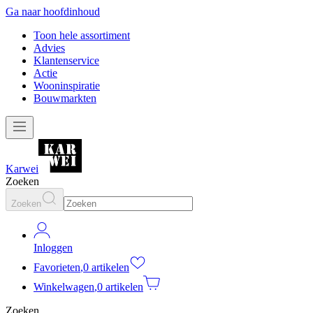
Ga naar hoofdinhoud
Toon hele assortiment
Advies
Klantenservice
Actie
Wooninspiratie
Bouwmarkten
Karwei
Zoeken
Zoeken
Inloggen
Favorieten
,
0 artikelen
Winkelwagen
,
0 artikelen
Zoeken