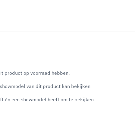
Home
Assortiment
Raamdecoratie
Lamellen
K
P
end gewoon raam 22380 licht grijs screen
aan je winkelwagen
Dez
it product op voorraad hebben.
uit
 showmodel van dit product kan bekijken
het
de 
ft én een showmodel heeft om te bekijken
misgegaan...
Op
Een
ver
et niet mogelijke om meer exemplaren te bestellen.