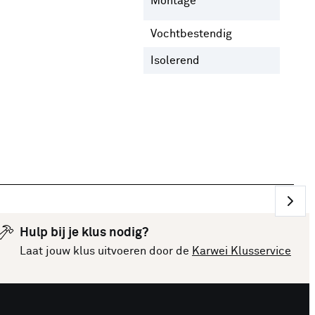
Montage
het ko
Vochtbestendig
Nee
Isolerend
Nee
Hulp bij je klus nodig?
Laat jouw klus uitvoeren door de
Karwei Klusservice