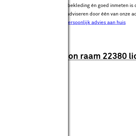
Sluiten
juiste keuze maken voor raambekleding én goed inmeten is da
je bij jou thuis gratis te laten adviseren door één van onze a
en direct in te laten meten!
Persoonlijk advies aan huis
tdoorlatend gewoon raam 22380 lic