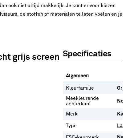
n ook niet altijd makkelijk. Je kunt er voor kiezen
dviseurs, de stoffen of materialen te laten voelen en je
Specificaties
ht grijs screen
Algemeen
Kleurfamilie
Grijs
Meekleurende
Nee
achterkant
Merk
Karwei
Type
Lamelle
FSC-keurmerk
Nee