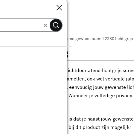
Sluiten
Sluiten
ARWEI stoffen lamellen lichtdoorlatend gewoon raam 22380 licht grijs
roductomschrijving
e maatwerk stoffen lamellen lichtdoorlatend lichtgrijs scree
straling. Voor hoge ramen zijn lamellen, ook wel verticale j
 een groot voordeel dat je heel eenvoudig jouw gewenste lic
bedieningsketting te kantelen. Wanneer je volledige privacy w
ties
 groot voordeel van maatwerk is dat je naast jouw gewenste
der uitziet. De volgende opties bij dit product zijn mogelijk: