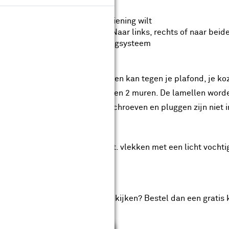
Kies aan welke zijde je de bediening wilt
Bepaal zelf de schuifrichting; Naar links, rechts of naar beide
Kies zelf de kleur van je ophangsysteem
ntage
rail waaraan de lamellen hangen kan tegen je plafond, je ko
l monteren in het kozijn of tussen 2 muren. De lamellen wo
nodigde montagematerialen, schroeven en pluggen zijn niet 
derhoud
t een plumeau afstoffen en evt. vlekken met een licht voc
tis kleurstaal
 je graag eerst de stof thuis bekijken? Bestel dan een gratis 
soonlijk advies aan huis