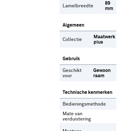
89
Lamelbreedte
mm
Algemeen
Maatwerk
Collectie
plus
Gebruik
Geschikt
Gewoon
voor
raam
Technische kenmerken
Bedieningsmethode
Geen
Mate van
Licht
verduistering
In het