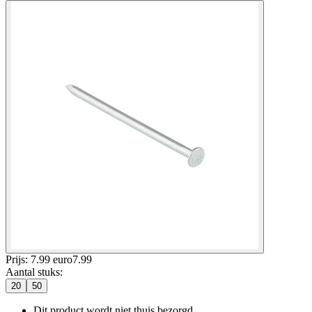
Prijs: 7.99 euro
7
.
99
Aantal stuks
:
20
50
Dit product wordt niet thuis bezorgd