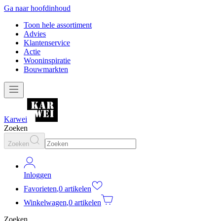
Ga naar hoofdinhoud
Toon hele assortiment
Advies
Klantenservice
Actie
Wooninspiratie
Bouwmarkten
Karwei
Zoeken
Zoeken
Inloggen
Favorieten
,
0 artikelen
Winkelwagen
,
0 artikelen
Zoeken