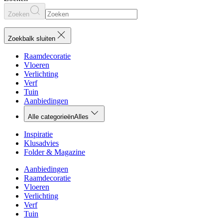
Zoeken
Zoekbalk sluiten
Raamdecoratie
Vloeren
Verlichting
Verf
Tuin
Aanbiedingen
Alle categorieën
Alles
Inspiratie
Klusadvies
Folder & Magazine
Aanbiedingen
Raamdecoratie
Vloeren
Verlichting
Verf
Tuin