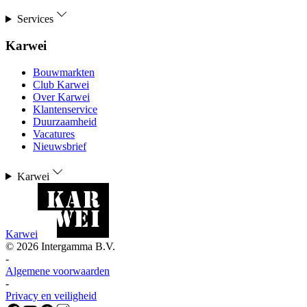
Services
Karwei
Bouwmarkten
Club Karwei
Over Karwei
Klantenservice
Duurzaamheid
Vacatures
Nieuwsbrief
Karwei
Karwei
©
2026
Intergamma B.V.
-
Algemene voorwaarden
-
Privacy en veiligheid