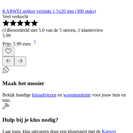
KARWEI spijker verzinkt 1,5x20 mm (300 stuks)
Veel verkocht
(
1
)
Beoordeeld met 5.0 van de 5 sterren, 1 klantreview
5
.
99
Prijs: 5.99 euro
Maak het mooier
Bekijk handige
klusadviezen
en
wooninspiratie
voor jouw huis en
tuin.
Hulp bij je klus nodig?
Laat jouw klus uitvoeren door een klusexpert met de
Karwei