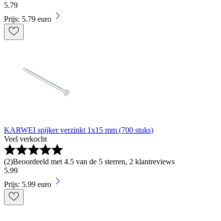
5
.
79
Prijs: 5.79 euro
KARWEI spijker verzinkt 1x15 mm (700 stuks)
Veel verkocht
(
2
)
Beoordeeld met 4.5 van de 5 sterren, 2 klantreviews
5
.
99
Prijs: 5.99 euro