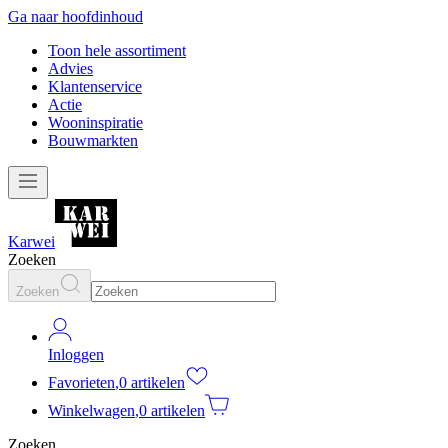
Ga naar hoofdinhoud
Toon hele assortiment
Advies
Klantenservice
Actie
Wooninspiratie
Bouwmarkten
Karwei
Zoeken
Zoeken
Inloggen
Favorieten
,
0 artikelen
Winkelwagen
,
0 artikelen
Zoeken