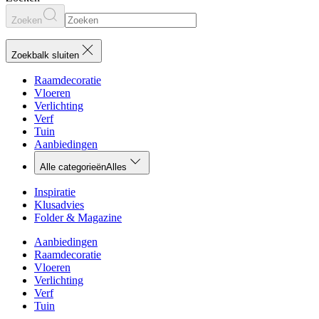
Zoeken
Zoekbalk sluiten
Raamdecoratie
Vloeren
Verlichting
Verf
Tuin
Aanbiedingen
Alle categorieën
Alles
Inspiratie
Klusadvies
Folder & Magazine
Aanbiedingen
Raamdecoratie
Vloeren
Verlichting
Verf
Tuin