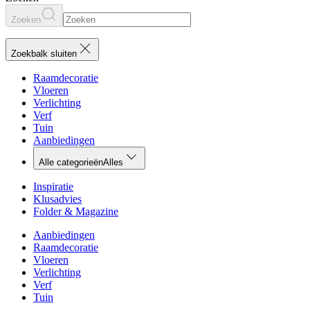
Zoeken
Zoekbalk sluiten
Raamdecoratie
Vloeren
Verlichting
Verf
Tuin
Aanbiedingen
Alle categorieën
Alles
Inspiratie
Klusadvies
Folder & Magazine
Aanbiedingen
Raamdecoratie
Vloeren
Verlichting
Verf
Tuin