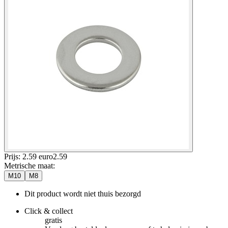
Prijs: 2.59 euro
2
.
59
Metrische maat
:
M10
M8
Dit product wordt niet thuis bezorgd
Click & collect
gratis