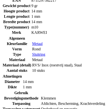
EAN
8711297342217
Gewicht product
9 gr
Hoogte product
14 mm
Lengte product
1 mm
Breedte product
14 mm
Type(nummer)
m10
Merk
KARWEI
Algemeen
Kleurfamilie
Metaal
Vorm
Rond
Type
Sluitring
Materiaal
Metaal
Materiaal (detail)
RVS/ Inox (roestvrij staal)
,
Staal
Aantal stuks
10 stuks
Afmetingen
Diameter
14 mm
Dikte
1 mm
Gebruik
Bevestigingsmethode
Klemmen
Toepassing
Afdichten
,
Bescherming
,
Krachtverdeling
Toepassing watersport
Onderhoud en reparatie