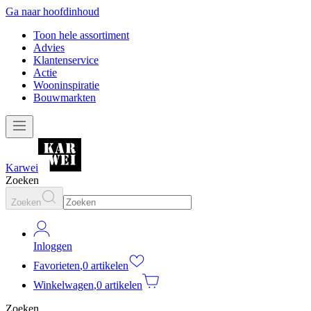
Ga naar hoofdinhoud
Toon hele assortiment
Advies
Klantenservice
Actie
Wooninspiratie
Bouwmarkten
Karwei
Zoeken
Zoeken
Inloggen
Favorieten
,
0 artikelen
Winkelwagen
,
0 artikelen
Zoeken