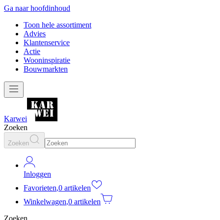
Ga naar hoofdinhoud
Toon hele assortiment
Advies
Klantenservice
Actie
Wooninspiratie
Bouwmarkten
Karwei
Zoeken
Zoeken
Inloggen
Favorieten
,
0 artikelen
Winkelwagen
,
0 artikelen
Zoeken