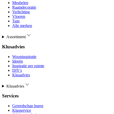
Meubelen
Raamdecoratie
Verlichting
Vloeren
Tuin
Alle merken
Assortiment
Klusadvies
Wooninspiratie
Ideeën
Inspiratie per ruimte
DIY's
Klusadvies
Klusadvies
Services
Gereedschap huren
Klusservice