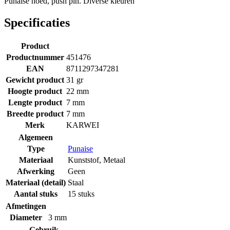
Punaise hoed, push pin. Diverse kleuren
Specificaties
Product
Productnummer
451476
EAN
8711297347281
Gewicht product
31 gr
Hoogte product
22 mm
Lengte product
7 mm
Breedte product
7 mm
Merk
KARWEI
Algemeen
Type
Punaise
Materiaal
Kunststof
,
Metaal
Afwerking
Geen
Materiaal (detail)
Staal
Aantal stuks
15 stuks
Afmetingen
Diameter
3 mm
Gebruik