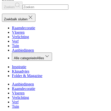
Zoeken
Zoekbalk sluiten
Raamdecoratie
Vloeren
Verlichting
Verf
Tuin
Aanbiedingen
Alle categorieën
Alles
Inspiratie
Klusadvies
Folder & Magazine
Aanbiedingen
Raamdecoratie
Vloeren
Verlichting
Verf
Tuin