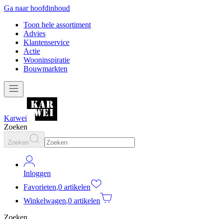
Ga naar hoofdinhoud
Toon hele assortiment
Advies
Klantenservice
Actie
Wooninspiratie
Bouwmarkten
Karwei
Zoeken
Zoeken
Inloggen
Favorieten
,
0 artikelen
Winkelwagen
,
0 artikelen
Zoeken