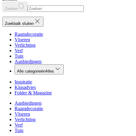
Zoeken
Zoekbalk sluiten
Raamdecoratie
Vloeren
Verlichting
Verf
Tuin
Aanbiedingen
Alle categorieën
Alles
Inspiratie
Klusadvies
Folder & Magazine
Aanbiedingen
Raamdecoratie
Vloeren
Verlichting
Verf
Tuin