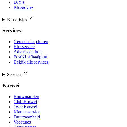
DIY's
Klusadvies
Klusadvies
Services
Gereedschap huren
Klusservice
Advies aan huis
PostNL afhaalpunt
Bekijk alle services
Services
Karwei
Bouwmarkten
Club Karwei
Over Karwei
Klantenservice
Duurzaamheid
Vacatures