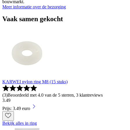
bouwmarkt.
Meer informatie over de bezorging
Vaak samen gekocht
KARWEI nylon ring M8 (15 stuks)
(
3
)
Beoordeeld met 4.0 van de 5 sterren, 3 klantreviews
3
.
49
Prijs: 3.49 euro
Bekijk alles in ring