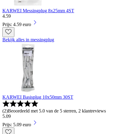
KARWEI Messingplug 8x25mm 4ST
4
.
59
Prijs: 4.59 euro
Bekijk alles in messingplug
KARWEI Basisplug 10x50mm 30ST
(
2
)
Beoordeeld met 5.0 van de 5 sterren, 2 klantreviews
5
.
09
Prijs: 5.09 euro