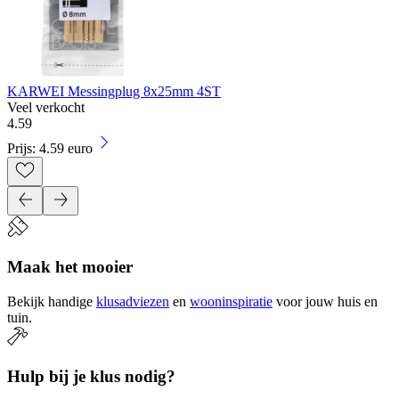
KARWEI Messingplug 8x25mm 4ST
Veel verkocht
4
.
59
Prijs: 4.59 euro
Maak het mooier
Bekijk handige
klusadviezen
en
wooninspiratie
voor jouw huis en
tuin.
Hulp bij je klus nodig?