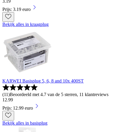
3
.
19
Prijs: 3.19 euro
Bekijk alles in kraagplug
KARWEI Basisplug 5, 6, 8 and 10x 400ST
(
11
)
Beoordeeld met 4.7 van de 5 sterren, 11 klantreviews
12
.
99
Prijs: 12.99 euro
Bekijk alles in basisplug