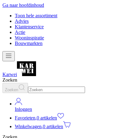
Ga naar hoofdinhoud
Toon hele assortiment
Advies
Klantenservice
Actie
Wooninspiratie
Bouwmarkten
Karwei
Zoeken
Zoeken
Inloggen
Favorieten
,
0 artikelen
Winkelwagen
,
0 artikelen
Zoeken