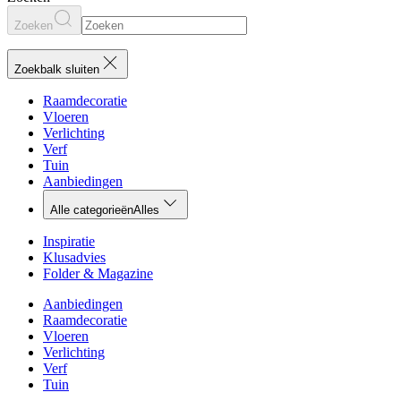
Zoeken
Zoekbalk sluiten
Raamdecoratie
Vloeren
Verlichting
Verf
Tuin
Aanbiedingen
Alle categorieën
Alles
Inspiratie
Klusadvies
Folder & Magazine
Aanbiedingen
Raamdecoratie
Vloeren
Verlichting
Verf
Tuin