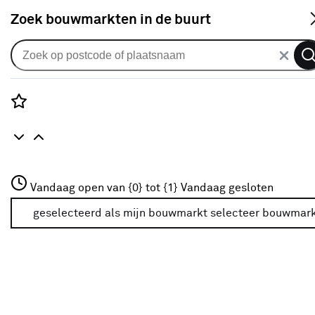
S
Zoek bouwmarkten in de buurt
Jaloezieën
KARWEI kunststof jaloezie
gewoon raam 28520 zwart 50
Rozenstraat 3
Vandaag open van {0} tot {1}
mm op maat
Vandaag gesloten
3772JH Amersfoort
+31 01234567
geselecteerd als mijn bouwmarkt
selecteer bouwmar
0
klantreview
review
Meer over deze bouwmarkt