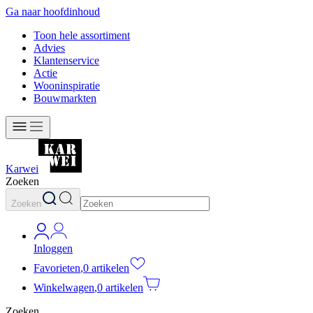
Ga naar hoofdinhoud
Toon hele assortiment
Advies
Klantenservice
Actie
Wooninspiratie
Bouwmarkten
Karwei
Zoeken
Zoeken
Inloggen
Favorieten
,
0 artikelen
Winkelwagen
,
0 artikelen
Zoeken