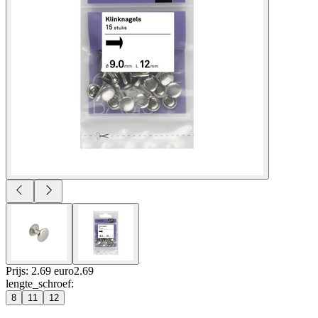
Prijs: 2.69 euro
2
.
69
lengte_schroef
:
8
11
12