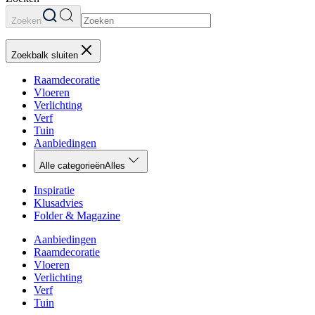
Zoeken
Zoekbalk sluiten
Raamdecoratie
Vloeren
Verlichting
Verf
Tuin
Aanbiedingen
Alle categorieën
Alles
Inspiratie
Klusadvies
Folder & Magazine
Aanbiedingen
Raamdecoratie
Vloeren
Verlichting
Verf
Tuin