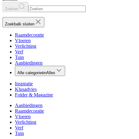
Zoeken
Zoekbalk sluiten
Raamdecoratie
Vloeren
Verlichting
Verf
Tuin
Aanbiedingen
Alle categorieën
Alles
Inspiratie
Klusadvies
Folder & Magazine
Aanbiedingen
Raamdecoratie
Vloeren
Verlichting
Verf
Tuin