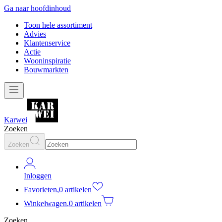
Ga naar hoofdinhoud
Toon hele assortiment
Advies
Klantenservice
Actie
Wooninspiratie
Bouwmarkten
Karwei
Zoeken
Zoeken
Inloggen
Favorieten
,
0 artikelen
Winkelwagen
,
0 artikelen
Zoeken