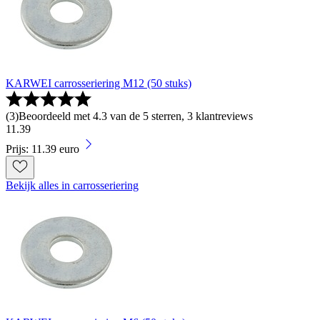
KARWEI carrosseriering M12 (50 stuks)
(
3
)
Beoordeeld met 4.3 van de 5 sterren, 3 klantreviews
11
.
39
Prijs: 11.39 euro
Bekijk alles in carrosseriering