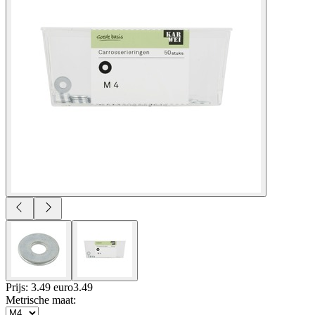
Prijs: 3.49 euro
3
.
49
Metrische maat
: