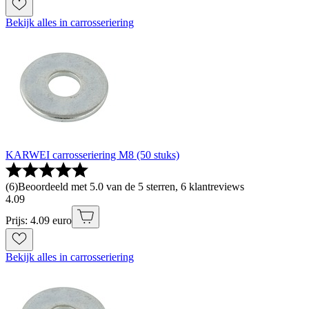
Bekijk alles in carrosseriering
KARWEI carrosseriering M8 (50 stuks)
(
6
)
Beoordeeld met 5.0 van de 5 sterren, 6 klantreviews
4
.
09
Prijs: 4.09 euro
Bekijk alles in carrosseriering