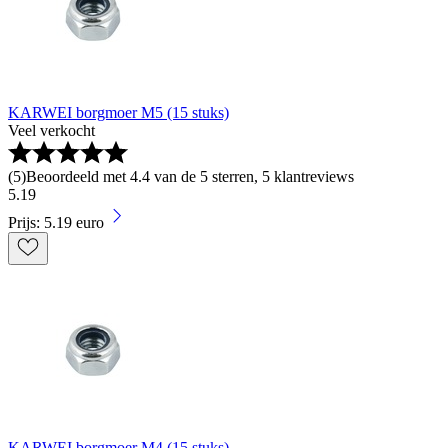
KARWEI borgmoer M5 (15 stuks)
Veel verkocht
(
5
)
Beoordeeld met 4.4 van de 5 sterren, 5 klantreviews
5
.
19
Prijs: 5.19 euro
KARWEI borgmoer M4 (15 stuks)