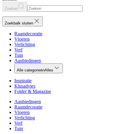
Zoeken
Zoekbalk sluiten
Raamdecoratie
Vloeren
Verlichting
Verf
Tuin
Aanbiedingen
Alle categorieën
Alles
Inspiratie
Klusadvies
Folder & Magazine
Aanbiedingen
Raamdecoratie
Vloeren
Verlichting
Verf
Tuin