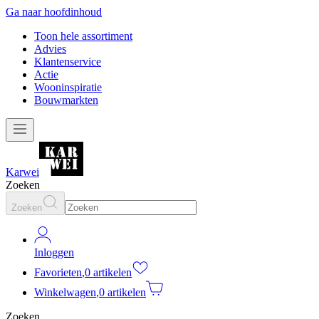
Ga naar hoofdinhoud
Toon hele assortiment
Advies
Klantenservice
Actie
Wooninspiratie
Bouwmarkten
Karwei
Zoeken
Zoeken
Inloggen
Favorieten
,
0 artikelen
Winkelwagen
,
0 artikelen
Zoeken