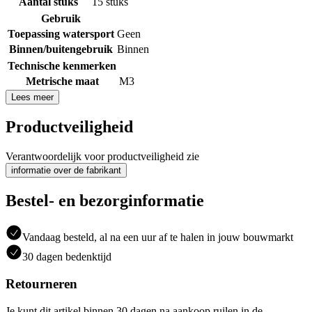
Aantal stuks
15 stuks
Gebruik
Toepassing watersport
Geen
Binnen/buitengebruik
Binnen
Technische kenmerken
Metrische maat
M3
Lees meer
Productveiligheid
Verantwoordelijk voor productveiligheid zie
informatie over de fabrikant
Bestel- en bezorginformatie
Vandaag besteld, al na een uur af te halen in jouw bouwmarkt
30 dagen bedenktijd
Retourneren
Je kunt dit artikel binnen 30 dagen na aankoop ruilen in de