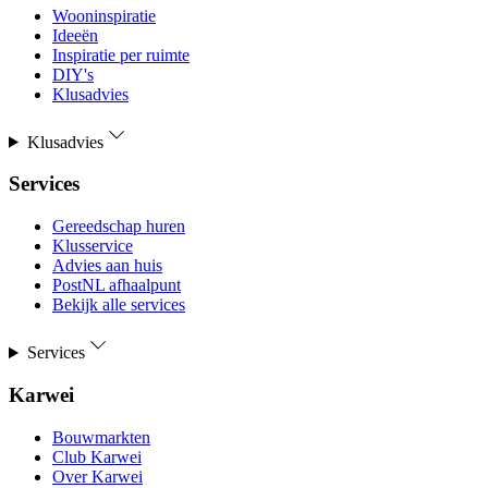
Wooninspiratie
Ideeën
Inspiratie per ruimte
DIY's
Klusadvies
Klusadvies
Services
Gereedschap huren
Klusservice
Advies aan huis
PostNL afhaalpunt
Bekijk alle services
Services
Karwei
Bouwmarkten
Club Karwei
Over Karwei