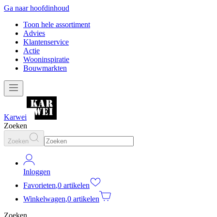
Ga naar hoofdinhoud
Toon hele assortiment
Advies
Klantenservice
Actie
Wooninspiratie
Bouwmarkten
Karwei
Zoeken
Zoeken
Inloggen
Favorieten
,
0 artikelen
Winkelwagen
,
0 artikelen
Zoeken