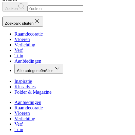
Zoeken
Zoekbalk sluiten
Raamdecoratie
Vloeren
Verlichting
Verf
Tuin
Aanbiedingen
Alle categorieën
Alles
Inspiratie
Klusadvies
Folder & Magazine
Aanbiedingen
Raamdecoratie
Vloeren
Verlichting
Verf
Tuin