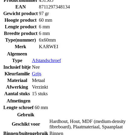
Productnummer
451565
EAN
8711297348134
Gewicht product
97 gr
Hoogte product
60 mm
Lengte product
6 mm
Breedte product
6 mm
Type(nummer)
6x60mm
Merk
KARWEI
Algemeen
Type
Afstandschroef
Inclusief bitje
Nee
Kleurfamilie
Grijs
Materiaal
Metaal
Afwerking
Verzinkt
Aantal stuks
15 stuks
Afmetingen
Lengte schroef
60 mm
Gebruik
Hardhout
,
Hout
,
MDF (medium-density
Geschikt voor
fibreboard)
,
Plaatmateriaal
,
Spaanplaat
Binnen/buitengebruik
Binnen