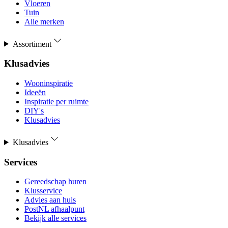
Vloeren
Tuin
Alle merken
Assortiment
Klusadvies
Wooninspiratie
Ideeën
Inspiratie per ruimte
DIY's
Klusadvies
Klusadvies
Services
Gereedschap huren
Klusservice
Advies aan huis
PostNL afhaalpunt
Bekijk alle services