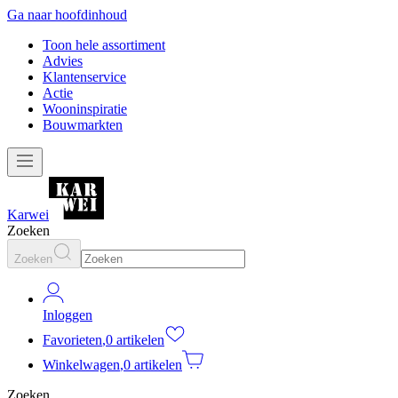
Ga naar hoofdinhoud
Toon hele assortiment
Advies
Klantenservice
Actie
Wooninspiratie
Bouwmarkten
Karwei
Zoeken
Zoeken
Inloggen
Favorieten
,
0 artikelen
Winkelwagen
,
0 artikelen
Zoeken