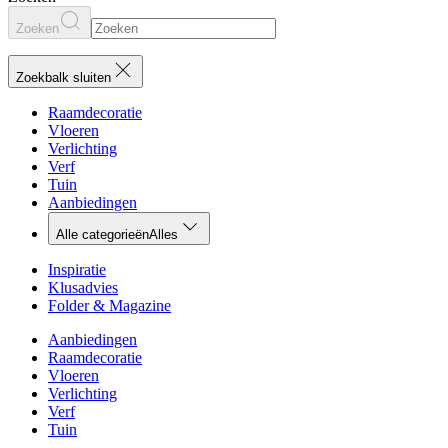
Zoeken
Zoekbalk sluiten
Raamdecoratie
Vloeren
Verlichting
Verf
Tuin
Aanbiedingen
Alle categorieën
Alles
Inspiratie
Klusadvies
Folder & Magazine
Aanbiedingen
Raamdecoratie
Vloeren
Verlichting
Verf
Tuin