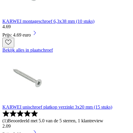
KARWEI montageschroef 6,3x38 mm (10 stuks)
4
.
69
Prijs: 4.69 euro
Bekijk alles in plaatschroef
KARWEI unischroef platkop verzinkt 3x20 mm (15 stuks)
(
1
)
Beoordeeld met 5.0 van de 5 sterren, 1 klantreview
2
.
09