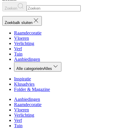
Zoeken
Zoekbalk sluiten
Raamdecoratie
Vloeren
Verlichting
Verf
Tuin
Aanbiedingen
Alle categorieën
Alles
Inspiratie
Klusadvies
Folder & Magazine
Aanbiedingen
Raamdecoratie
Vloeren
Verlichting
Verf
Tuin