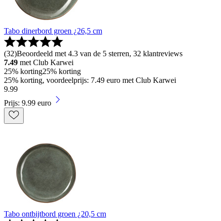
Tabo dinerbord groen ¿26,5 cm
(
32
)
Beoordeeld met 4.3 van de 5 sterren, 32 klantreviews
7.49
met Club Karwei
25% korting
25% korting
25% korting, voordeelprijs: 7.49 euro met Club Karwei
9
.
99
Prijs: 9.99 euro
Tabo ontbijtbord groen ¿20,5 cm