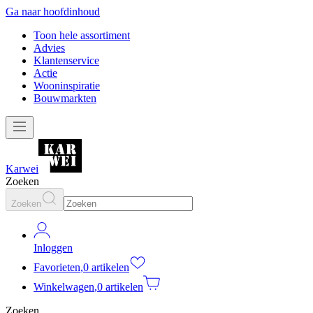
Ga naar hoofdinhoud
Toon hele assortiment
Advies
Klantenservice
Actie
Wooninspiratie
Bouwmarkten
Karwei
Zoeken
Zoeken
Inloggen
Favorieten
,
0 artikelen
Winkelwagen
,
0 artikelen
Zoeken